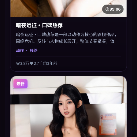
99:06
暗夜远征·口碑热荐
暗夜远征·口碑热荐是一部以动作为核心的影视作品，
围绕危机、反转与人物成长展开，整体节奏紧凑，值得
推荐观看。
动作
· 线路
3.8万
2.7千
3年前
最新