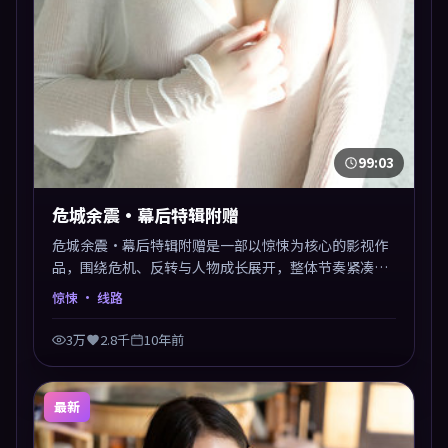
99:03
危城余震·幕后特辑附赠
危城余震·幕后特辑附赠是一部以惊悚为核心的影视作
品，围绕危机、反转与人物成长展开，整体节奏紧凑，
值得推荐观看。
惊悚
· 线路
3万
2.8千
10年前
最新