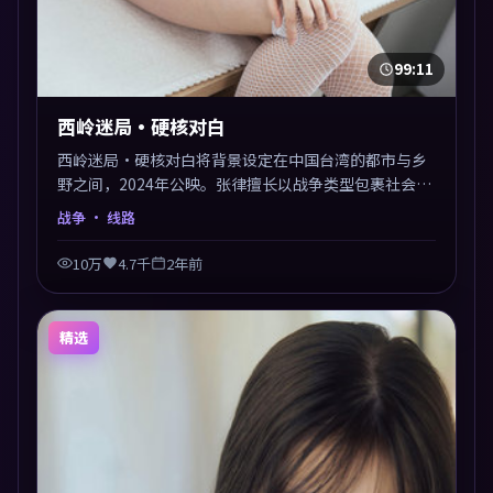
99:11
西岭迷局·硬核对白
西岭迷局·硬核对白将背景设定在中国台湾的都市与乡
野之间，2024年公映。张律擅长以战争类型包裹社会议
题，节奏张弛有度，留白处耐人寻味。剪辑利落，悬念
战争
· 线路
钩子分布均匀，适合一口气看完。
10万
4.7千
2年前
精选