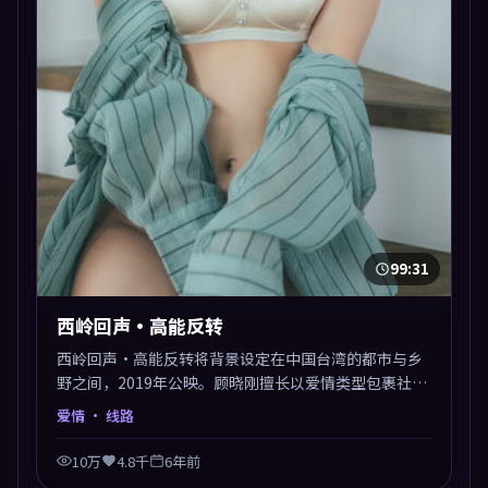
99:31
西岭回声·高能反转
西岭回声·高能反转将背景设定在中国台湾的都市与乡
野之间，2019年公映。顾晓刚擅长以爱情类型包裹社会
议题，节奏张弛有度，留白处耐人寻味。剪辑利落，悬
爱情
· 线路
念钩子分布均匀，适合一口气看完。
10万
4.8千
6年前