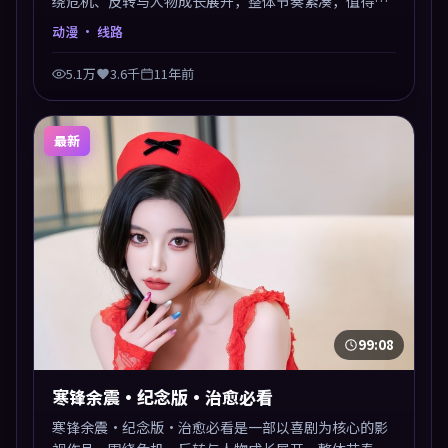
绕危机、反转与人物成长展开，整体节奏紧凑，值得推
荐观看。
动漫
· 线路
5.1万
3.6千
11年前
最新
99:08
寒锋余震·纪念版·治愈必看
寒锋余震·纪念版·治愈必看是一部以喜剧为核心的影