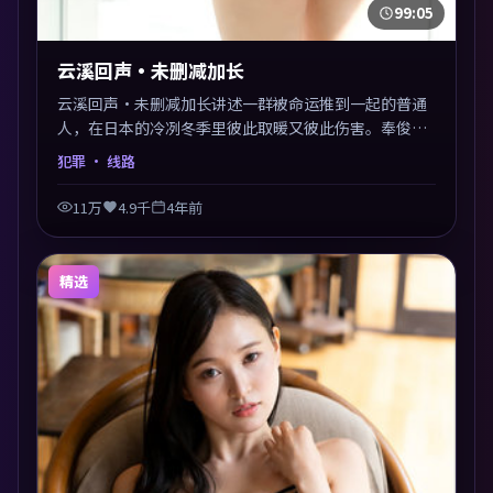
99:05
云溪回声·未删减加长
云溪回声·未删减加长讲述一群被命运推到一起的普通
人，在日本的冷冽冬季里彼此取暖又彼此伤害。奉俊昊
以犯罪类型外壳探讨信任与背叛，映后讨论度颇高。片
犯罪
· 线路
尾留白开放解读，关于“选择”的主题余音绕梁。
11万
4.9千
4年前
精选