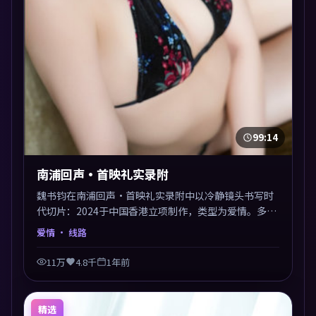
99:14
南浦回声·首映礼实录附
魏书钧在南浦回声·首映礼实录附中以冷静镜头书写时
代切片：2024于中国香港立项制作，类型为爱情。多线
叙事交汇于终局，真相与救赎并行，适合喜欢细读表演
爱情
· 线路
的影迷。摄影与配乐高度统一，城市夜景与内心戏互为
镜像。
11万
4.8千
1年前
精选