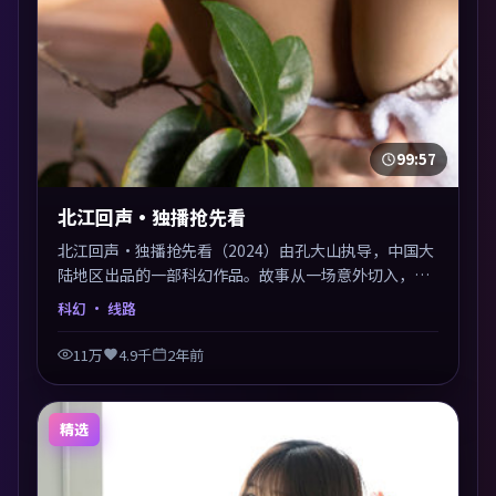
99:57
北江回声·独播抢先看
北江回声·独播抢先看（2024）由孔大山执导，中国大
陆地区出品的一部科幻作品。故事从一场意外切入，人
物在道德与生存之间反复摇摆，叙事层层推进，情绪克
科幻
· 线路
制而有力。主演阵容以生活化表演见长，对手戏火花四
溅。
11万
4.9千
2年前
精选