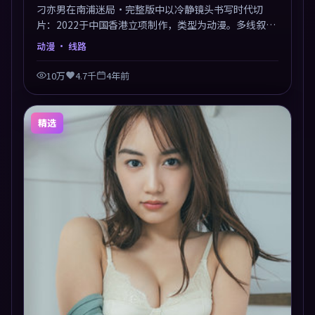
刁亦男在南浦迷局·完整版中以冷静镜头书写时代切
片：2022于中国香港立项制作，类型为动漫。多线叙事
交汇于终局，真相与救赎并行，适合喜欢细读表演的影
动漫
· 线路
迷。摄影与配乐高度统一，城市夜景与内心戏互为镜
像。
10万
4.7千
4年前
精选