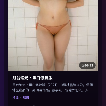
99:32
月台追光·黑白修复版
月台追光·黑白修复版（2021）由是枝裕和执导，伊朗
地区出品的一部动漫作品。故事从一场意外切入，人物
在道德与生存之间反复摇摆，叙事层层推进，情绪克制
动漫
· 线路
而有力。主演阵容以生活化表演见长，对手戏火花四
溅。