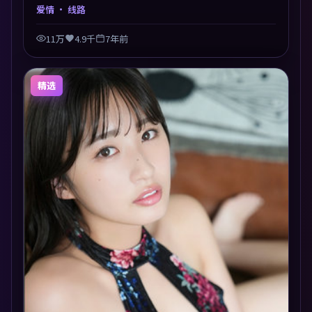
节奏张弛有度，留白处耐人寻味。剪辑利落，悬念钩子
爱情
· 线路
分布均匀，适合一口气看完。
11万
4.9千
7年前
精选